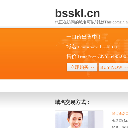
bsskl.cn
您正在访问的域名可以转让!This domain name i
一口价出售中！
域名
bsskl.cn
Domain Name:
售价
CNY 6495.00
Listing Price:
立即购买
BUY NOW
>>
>>
域名交易方式：
通过金名网(
金名网(4
简单、安