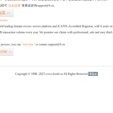
流程可
“点击这里”
查看或咨询support@4.cn。
购买
>>
erview:
orld leading domain escrow service platform and ICANN-Accredited Registrar, with 6 years ri
 transaction volume every year. We promise our clients with professional, safe and easy third-
.
d process, you can
“visit here”
or contact support@4.cn.
NOW
>>
Copyright © 1998 -2025 www.bsskl.cn All Rights Reserved
51La