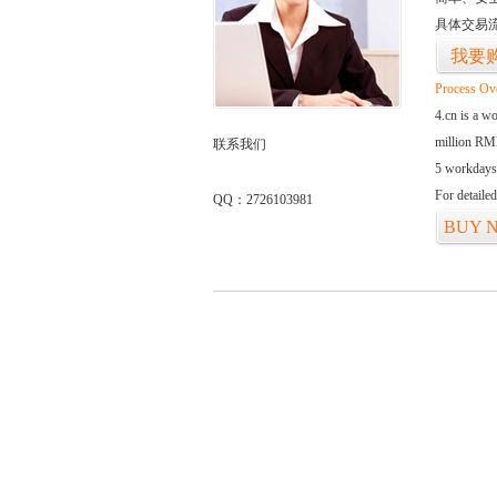
具体交易
我要
Process Ov
4.cn is a w
million RMB
联系我们
5 workdays
For detaile
QQ：2726103981
BUY 